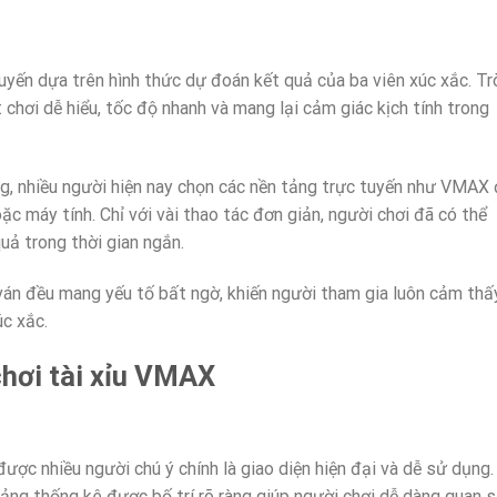
 tuyến dựa trên hình thức dự đoán kết quả của ba viên xúc xắc. Tr
 chơi dễ hiểu, tốc độ nhanh và mang lại cảm giác kịch tính trong
ống, nhiều người hiện nay chọn các nền tảng trực tuyến như VMAX
oặc máy tính. Chỉ với vài thao tác đơn giản, người chơi đã có thể
uả trong thời gian ngắn.
ván đều mang yếu tố bất ngờ, khiến người tham gia luôn cảm thấ
úc xắc.
chơi tài xỉu VMAX
ợc nhiều người chú ý chính là giao diện hiện đại và dễ sử dụng.
bảng thống kê được bố trí rõ ràng giúp người chơi dễ dàng quan s