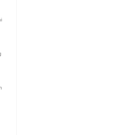
ải
g
n