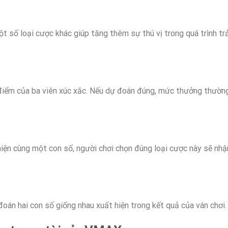
một số loại cược khác giúp tăng thêm sự thú vị trong quá trình tr
 điểm của ba viên xúc xắc. Nếu dự đoán đúng, mức thưởng thườn
hiện cùng một con số, người chơi chọn đúng loại cược này sẽ nhậ
oán hai con số giống nhau xuất hiện trong kết quả của ván chơi.