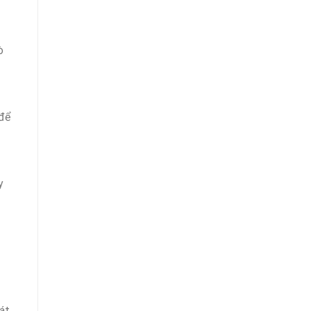
ò
 để
y
át.