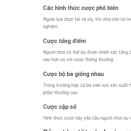
Các hình thức cược phổ biến
Ngoài lựa chọn tài và xỉu, trò chơi còn có 
nghiệm.
Cược tổng điểm
Người chơi có thể dự đoán chính xác tổng
cao hơn so với cược thông thường.
Cược bộ ba giống nhau
Trong trường hợp cả ba viên xúc xắc xuất 
phần thưởng cao.
Cược cặp số
Hình thức cược này yêu cầu người chơi dự đ