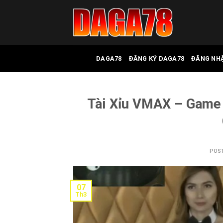
Skip
to
content
DAGA78
ĐĂNG KÝ DAGA78
ĐĂNG NH
Tài Xỉu VMAX – Game 
POS
07
Th3