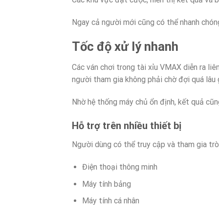
Ngay cả người mới cũng có thể nhanh chóng 
Tốc độ xử lý nhanh
Các ván chơi trong tài xỉu VMAX diễn ra liê
người tham gia không phải chờ đợi quá lâu 
Nhờ hệ thống máy chủ ổn định, kết quả cũn
Hỗ trợ trên nhiều thiết bị
Người dùng có thể truy cập và tham gia trò 
Điện thoại thông minh
Máy tính bảng
Máy tính cá nhân