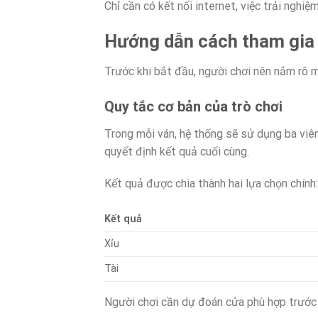
Chỉ cần có kết nối internet, việc trải nghiệm
Hướng dẫn cách tham gia
Trước khi bắt đầu, người chơi nên nắm rõ m
Quy tắc cơ bản của trò chơi
Trong mỗi ván, hệ thống sẽ sử dụng ba viên
quyết định kết quả cuối cùng.
Kết quả được chia thành hai lựa chọn chính:
Kết quả
Xỉu
Tài
Người chơi cần dự đoán cửa phù hợp trước k