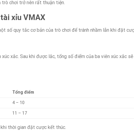
 trò chơi trở nên rất thuận tiện.
 tài xỉu VMAX
ột số quy tắc cơ bản của trò chơi để tránh nhầm lẫn khi đặt cượ
 xúc xắc. Sau khi được lắc, tổng số điểm của ba viên xúc xắc sẽ
Tổng điểm
4 – 10
11 – 17
hi thời gian đặt cược kết thúc.