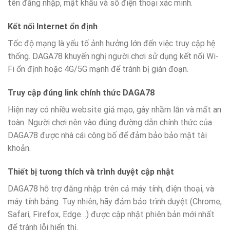
tên đăng nhập, mật khẩu và số điện thoại xác minh.
Kết nối Internet ổn định
Tốc độ mạng là yếu tố ảnh hưởng lớn đến việc truy cập hệ
thống. DAGA78 khuyến nghị người chơi sử dụng kết nối Wi-
Fi ổn định hoặc 4G/5G mạnh để tránh bị gián đoạn.
Truy cập đúng link chính thức DAGA78
Hiện nay có nhiều website giả mạo, gây nhầm lẫn và mất an
toàn. Người chơi nên vào đúng đường dẫn chính thức của
DAGA78 được nhà cái công bố để đảm bảo bảo mật tài
khoản.
Thiết bị tương thích và trình duyệt cập nhật
DAGA78 hỗ trợ đăng nhập trên cả máy tính, điện thoại, và
máy tính bảng. Tuy nhiên, hãy đảm bảo trình duyệt (Chrome,
Safari, Firefox, Edge…) được cập nhật phiên bản mới nhất
để tránh lỗi hiển thị.