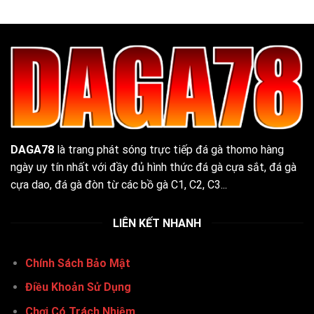
DAGA78
là trang phát sóng trực tiếp đá gà thomo hàng
ngày uy tín nhất với đầy đủ hình thức đá gà cựa sắt, đá gà
cựa dao, đá gà đòn từ các bồ gà C1, C2, C3...
LIÊN KẾT NHANH
Chính Sách Bảo Mật
Điều Khoản Sử Dụng
Chơi Có Trách Nhiệm