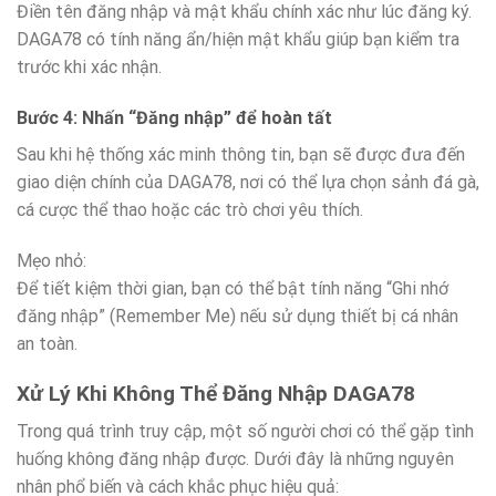
Điền tên đăng nhập và mật khẩu chính xác như lúc đăng ký.
DAGA78 có tính năng ẩn/hiện mật khẩu giúp bạn kiểm tra
trước khi xác nhận.
Bước 4: Nhấn “Đăng nhập” để hoàn tất
Sau khi hệ thống xác minh thông tin, bạn sẽ được đưa đến
giao diện chính của DAGA78, nơi có thể lựa chọn sảnh đá gà,
cá cược thể thao hoặc các trò chơi yêu thích.
Mẹo nhỏ:
Để tiết kiệm thời gian, bạn có thể bật tính năng “Ghi nhớ
đăng nhập” (Remember Me) nếu sử dụng thiết bị cá nhân
an toàn.
Xử Lý Khi Không Thể Đăng Nhập DAGA78
Trong quá trình truy cập, một số người chơi có thể gặp tình
huống không đăng nhập được. Dưới đây là những nguyên
nhân phổ biến và cách khắc phục hiệu quả: