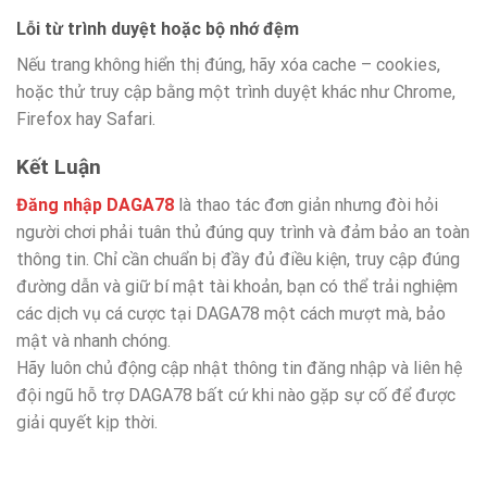
Lỗi từ trình duyệt hoặc bộ nhớ đệm
Nếu trang không hiển thị đúng, hãy xóa cache – cookies,
hoặc thử truy cập bằng một trình duyệt khác như Chrome,
Firefox hay Safari.
Kết Luận
Đăng nhập DAGA78
là thao tác đơn giản nhưng đòi hỏi
người chơi phải tuân thủ đúng quy trình và đảm bảo an toàn
thông tin. Chỉ cần chuẩn bị đầy đủ điều kiện, truy cập đúng
đường dẫn và giữ bí mật tài khoản, bạn có thể trải nghiệm
các dịch vụ cá cược tại DAGA78 một cách mượt mà, bảo
mật và nhanh chóng.
Hãy luôn chủ động cập nhật thông tin đăng nhập và liên hệ
đội ngũ hỗ trợ DAGA78 bất cứ khi nào gặp sự cố để được
giải quyết kịp thời.