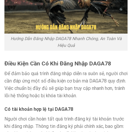
Hướng Dẫn Đăng Nhập DAGA78 Nhanh Chóng, An Toàn Và
Hiệu Quả
Điều Kiện Cần Có Khi Đăng Nhập DAGA78
Để đảm bảo quá trình đăng nhập diễn ra suôn sẻ, người chơi
cần đáp ứng một số điều kiện cơ bản mà DAGA78 quy định.
Việc chuẩn bị đầy đủ sẽ giúp bạn truy cập nhanh hơn, tránh
lỗi hệ thống hoặc bị khóa tài khoản.
Có tài khoản hợp lệ tại DAGA78
Người chơi cần hoàn tất quá trình đăng ký tài khoản trước
khi đăng nhập. Thông tin đăng ký phải chính xác, bao gồm: