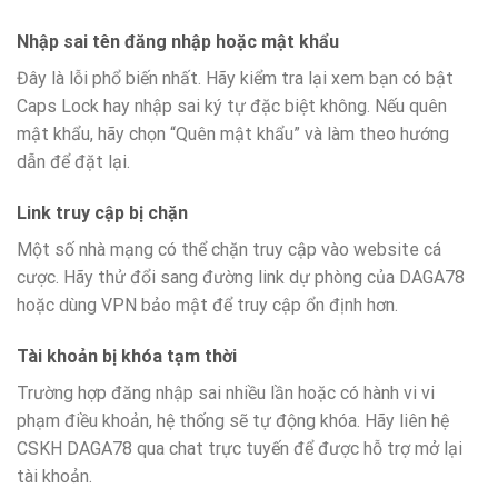
Nhập sai tên đăng nhập hoặc mật khẩu
Đây là lỗi phổ biến nhất. Hãy kiểm tra lại xem bạn có bật
Caps Lock hay nhập sai ký tự đặc biệt không. Nếu quên
mật khẩu, hãy chọn “Quên mật khẩu” và làm theo hướng
dẫn để đặt lại.
Link truy cập bị chặn
Một số nhà mạng có thể chặn truy cập vào website cá
cược. Hãy thử đổi sang đường link dự phòng của DAGA78
hoặc dùng VPN bảo mật để truy cập ổn định hơn.
Tài khoản bị khóa tạm thời
Trường hợp đăng nhập sai nhiều lần hoặc có hành vi vi
phạm điều khoản, hệ thống sẽ tự động khóa. Hãy liên hệ
CSKH DAGA78 qua chat trực tuyến để được hỗ trợ mở lại
tài khoản.