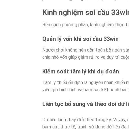
Kinh nghiệm soi cầu 33win
Bên cạnh phương pháp, kinh nghiệm thực tế 
Quản lý vốn khi soi cầu 33win
Người chơi không nên dồn toàn bộ ngân sác
chia nhỏ vốn giúp giảm rủi ro và duy trì cuộ
Kiểm soát tâm lý khi dự đoán
Tâm lý thiếu ổn định là nguyên nhân khiến 
việc giữ bình tĩnh và bám sát kế hoạch ban 
Liên tục bổ sung và theo dõi dữ l
Dữ liệu luôn thay đổi theo từng kỳ. Vì vậy,
bám sát thực tế, tránh sử dụng dữ liệu đã lỗ