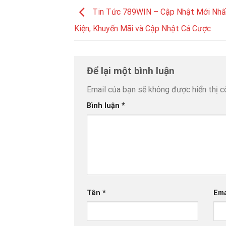
Tin Tức 789WIN – Cập Nhật Mới Nhấ
Kiện, Khuyến Mãi và Cập Nhật Cá Cược
Để lại một bình luận
Email của bạn sẽ không được hiển thị c
Bình luận
*
Tên
*
Ema