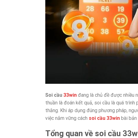
Soi cầu
33win
đang là chủ đề được nhiều n
thuần là đoán kết quả, soi cầu là quá trình
thắng. Khi áp dụng đúng phương pháp, người 
việc nắm vững cách
soi cầu 33win
bài bản 
Tổng quan về soi cầu 33w