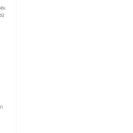
iệu
 dữ
rì