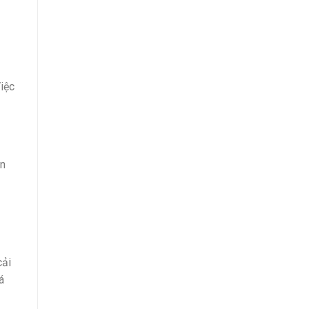
iệc
ân
cải
á