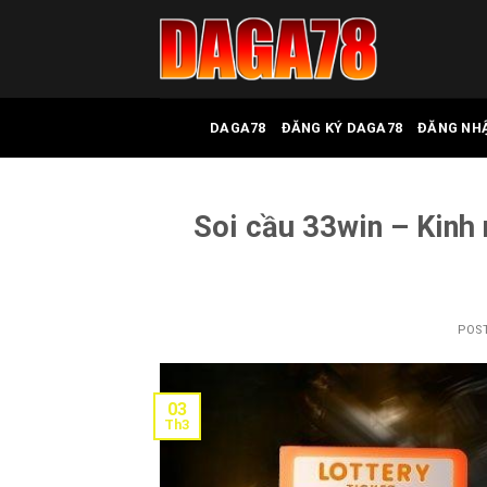
Skip
to
content
DAGA78
ĐĂNG KÝ DAGA78
ĐĂNG NH
Soi cầu 33win – Kinh 
POS
03
Th3