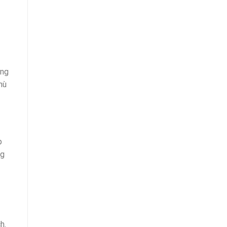
ững
hù
p
ng
h.