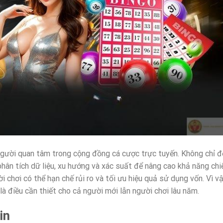
gười quan tâm trong cộng đồng cá cược trực tuyến. Không chỉ 
 phân tích dữ liệu, xu hướng và xác suất để nâng cao khả năng chi
chơi có thể hạn chế rủi ro và tối ưu hiệu quả sử dụng vốn. Vì vậ
là điều cần thiết cho cả người mới lẫn người chơi lâu năm.
in