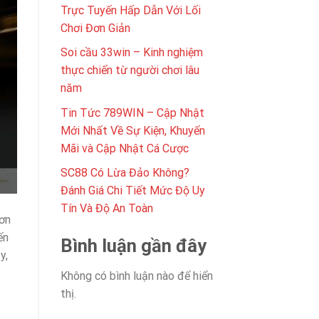
Trực Tuyến Hấp Dẫn Với Lối
Chơi Đơn Giản
Soi cầu 33win – Kinh nghiệm
thực chiến từ người chơi lâu
năm
Tin Tức 789WIN – Cập Nhật
Mới Nhất Về Sự Kiện, Khuyến
Mãi và Cập Nhật Cá Cược
SC88 Có Lừa Đảo Không?
Đánh Giá Chi Tiết Mức Độ Uy
Tín Và Độ An Toàn
đơn
ến
Bình luận gần đây
y,
Không có bình luận nào để hiển
thị.