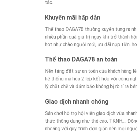
tác.
Khuyến mãi hấp dẫn
Thể thao DAGA78 thường xuyên tung ra nhữ
nhiều phần quà giá trị ngay khi trở thành h
hot như chào người mới, ưu đãi nạp tiền, ho
Thể thao DAGA78 an toàn
Nền tảng đặt sự an toàn của khách hàng lê
hệ thống mã hóa 2 lớp kết hợp với công ng
lý chặt chẽ và đảm bảo không bị rò rỉ ra bê
Giao dịch nhanh chóng
Sân chơi hỗ trợ hội viên giao dịch vừa nhan
thức thông dụng như thẻ cào, TKNH,… Đồng 
nhoáng với quy trình đơn giản nên mọi ngườ