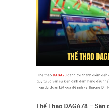
Thể thao
DAGA78
đang trở thành điểm đến đ
quy tụ vô vàn sự kiện đình đám hàng đầu thế g
gia dự đoán kết quả để rinh về thưởng lớn.
Thể Thao DAGA78 – Sân ch