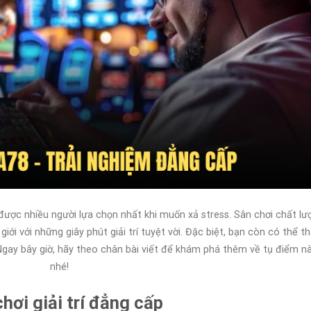
ược nhiều người lựa chọn nhất khi muốn xả stress. Sân chơi chất lư
iới với những giây phút giải trí tuyệt vời. Đặc biệt, bạn còn có thể 
 Ngay bây giờ, hãy theo chân bài viết để khám phá thêm về tụ điểm n
nhé!
ơi giải trí đẳng cấp