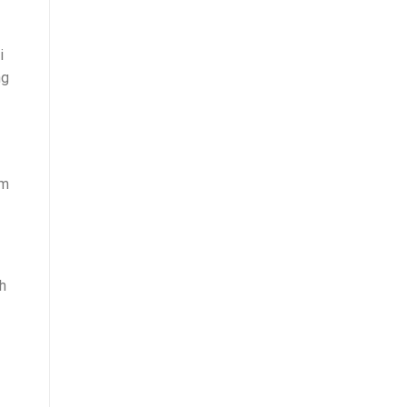
i
ng
ăm
h