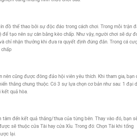
tín đồ thể thao bởi sự độc đáo trong cách chơi. Trong mỗi trận đ
ệ để tạo nên sự cân bằng kèo chấp. Như vậy, người chơi sẽ dự đ
và chỉ nhận thưởng khi đưa ra quyết định đúng đắn. Trong cá cư
o chấp
iản nên cũng được đông đảo hội viên yêu thích. Khi tham gia, bạn 
iến thắng chung thuộc. Có 3 sự lựa chọn cơ bản như sau: 1 đại d
i kết quả hòa.
n tâm đến kết quả thắng/thua của từng bên. Thay vào đó, bạn s
ược sẽ thuộc cửa Tài hay cửa Xỉu. Trong đó: Chọn Tài khi tổng
ược lại.