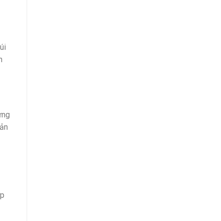
úi
n
ựng
uản
ớp