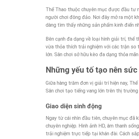
Thể Thao thuộc chuyên mục được đầu tư mạ
người chơi đông đảo. Nơi đây mở ra một khô
dàng tìm thấy những sản phẩm kinh điển nhấ
Bên cạnh đa dạng về loại hình giải trí, th
vừa thỏa thích trải nghiệm với các trận so 
lớn. Sân chơi sở hữu kèo đa dạng thỏa mãn
Những yếu tố tạo nên sứ
Giữa hàng trăm đơn vị giải trí hiện nay, Th
Sân chơi tạo tiếng vang lớn trên thị trườn
Giao diện sinh động
Ngay từ cái nhìn đầu tiên, chuyên mục đã kh
chuyên nghiệp. Hình ảnh HD, âm thanh sốn
trải nghiệm trực tiếp tại khán đài. Cách s