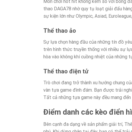
Môn chơi hot hit không kém so với bóng đá
thao DAGA78 nhờ quy tụ loạt giải đấu hàng 
sự kiện lớn như Olympic, Asiad, Euroleague,
Thể thao ảo
Sự lựa chọn hàng đầu của những tín đồ yêu 
trên hình thức truyền thống với nhiều sự l
hòa vào không khí cuồng nhiệt của những tự
Thể thao điện tử
Trò chơi đang trở thành xu hướng chung của
vàn tựa game đình đám. Bạn được trải ngh
Tất cả những tựa game này đều mang đến nh
Điểm danh các kèo điển 
Bên cạnh đa dạng về sản phẩm giải trí, Th
phú. Khi dừng chân tại đây, bạn có thể trải